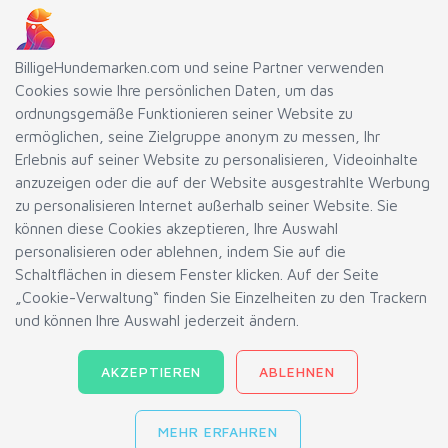
Befestigungselemente
Schutzmassnahmen
BilligeHundemarken.com und seine Partner verwenden
Cookies sowie Ihre persönlichen Daten, um das
MENÜ
ordnungsgemäße Funktionieren seiner Website zu
ermöglichen, seine Zielgruppe anonym zu messen, Ihr
Häufig gestellte Fragen
Erlebnis auf seiner Website zu personalisieren, Videoinhalte
Sendungsverfolgung
anzuzeigen oder die auf der Website ausgestrahlte Werbung
zu personalisieren Internet außerhalb seiner Website. Sie
Impressum
können diese Cookies akzeptieren, Ihre Auswahl
Nutzungsbedinungen
personalisieren oder ablehnen, indem Sie auf die
Datenschutz-Bestimmungen
Schaltflächen in diesem Fenster klicken. Auf der Seite
„Cookie-Verwaltung“ finden Sie Einzelheiten zu den Trackern
Blog
und können Ihre Auswahl jederzeit ändern.
Tools
Verwaltung von Cookies
AKZEPTIEREN
ABLEHNEN
INN-AND-CO SAS © 2004-2026.
MEHR ERFAHREN