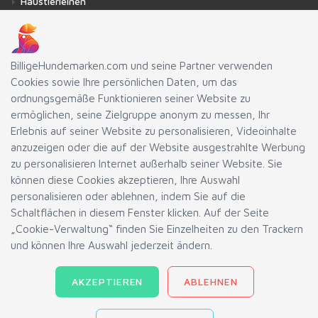
Haustierleinen
Befestigungselemente
Schutzmassnahmen
BilligeHundemarken.com und seine Partner verwenden
Cookies sowie Ihre persönlichen Daten, um das
MENÜ
ordnungsgemäße Funktionieren seiner Website zu
ermöglichen, seine Zielgruppe anonym zu messen, Ihr
Häufig gestellte Fragen
Erlebnis auf seiner Website zu personalisieren, Videoinhalte
Sendungsverfolgung
anzuzeigen oder die auf der Website ausgestrahlte Werbung
zu personalisieren Internet außerhalb seiner Website. Sie
Impressum
können diese Cookies akzeptieren, Ihre Auswahl
Nutzungsbedinungen
personalisieren oder ablehnen, indem Sie auf die
Datenschutz-Bestimmungen
Schaltflächen in diesem Fenster klicken. Auf der Seite
„Cookie-Verwaltung“ finden Sie Einzelheiten zu den Trackern
Blog
und können Ihre Auswahl jederzeit ändern.
Tools
Verwaltung von Cookies
AKZEPTIEREN
ABLEHNEN