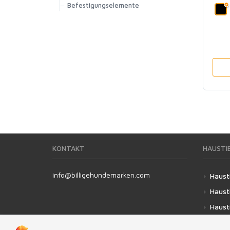
Befestigungselemente
KONTAKT
HAUSTI
info@billigehundemarken.com
Haust
Haust
Hausti
Haust