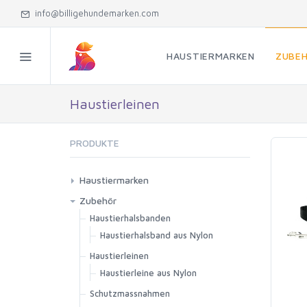
info@billigehundemarken.com
HAUSTIERMARKEN
ZUBE
Haustierleinen
PRODUKTE
Haustiermarken
Aluminium
Zubehör
Edelstahl
Haustierhalsbanden
Haustierhalsband aus Nylon
Silikon
Haustierleinen
Holtz
Haustierleine aus Nylon
Schutzmassnahmen