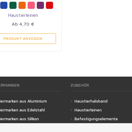
Haustierleinen
Ab 4,70 €
PRODUKT ANZEIGEN
ERMARKEN
ZUBEHÖR
iermarken aus Aluminium
Haustierhalsband
iermarken aus Edelstahl
Haustierleinen
ermarken aus Silikon
Befestigungselemente
iermarken aus Holz
Schutzmassnahmen